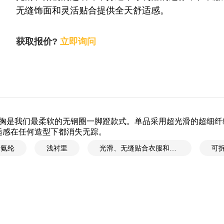
无缝饰面和灵活贴合提供全天舒适感。
获取报价?
立即询问
胸是我们最柔软的无钢圈一脚蹬款式。单品采用超光滑的超细纤
适感在任何造型下都消失无踪。
% 氨纶
浅衬里
光滑、无缝贴合衣服和全天舒适，打造完美文胸
可