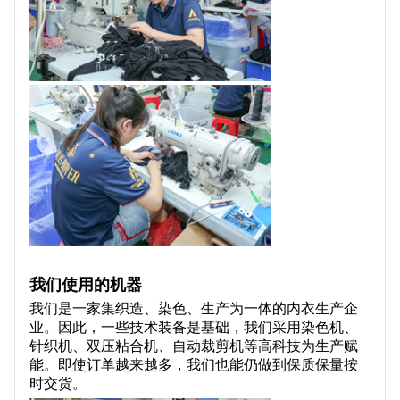
我们使用的机器
我们是一家集织造、染色、生产为一体的内衣生产企
业。因此，一些技术装备是基础，我们采用染色机、
针织机、双压粘合机、自动裁剪机等高科技为生产赋
能。即使订单越来越多，我们也能仍做到保质保量按
时交货。