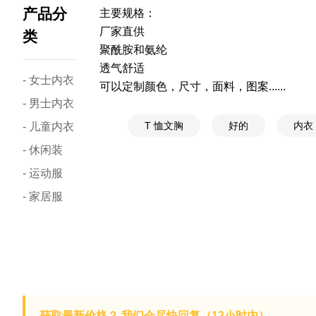
产品分
主要规格：
厂家直供
类
聚酰胺和氨纶
透气舒适
- 女士内衣
可以定制颜色，尺寸，面料，图案......
- 男士内衣
T 恤文胸
好的
内衣
- 儿童内衣
- 休闲装
- 运动服
- 家居服
获取最新价格？ 我们会尽快回复（12小时内）