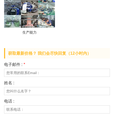
关于我们
生产能力
获取最新价格？ 我们会尽快回复（12小时内）
电子邮件 :
*
姓名 :
电话 :