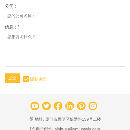
公司 :
信息 :
*
提交
隐私协议
地址:
厦门市思明区怡爱路139号二楼
电子邮件:
albin-su@xmjustwin.com