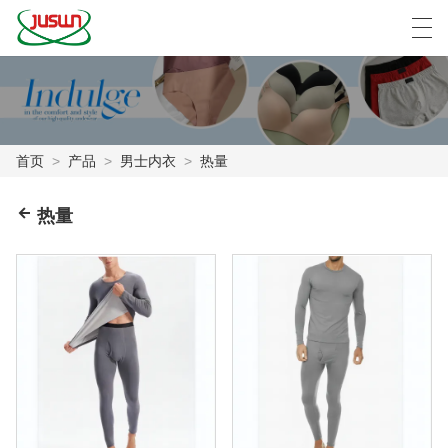
中文
Deutsch
English
Español
F
首页
>
产品
>
男士内衣
>
热量
首页
热量
产品
新闻
案例
工厂展示
联系我们