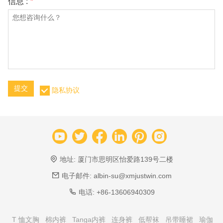
信息 :
*
提交
隐私协议
地址:
厦门市思明区怡爱路139号二楼
电子邮件:
albin-su@xmjustwin.com
电话:
+86-13606940309
T 恤文胸
棉内裤
Tanga内裤
连身裤
低帮袜
吊带睡裙
瑜伽