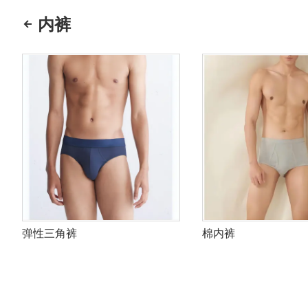
内裤
弹性三角裤
棉内裤