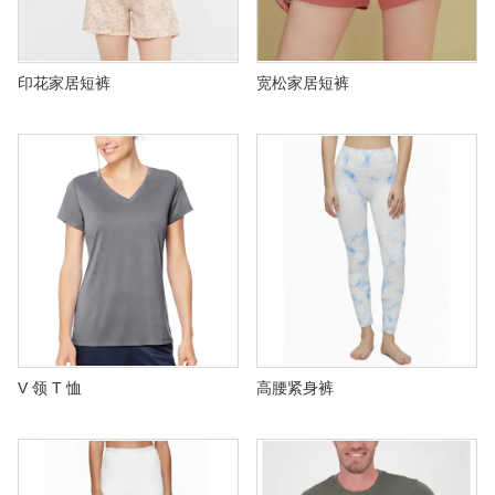
关于我们
印花家居短裤
宽松家居短裤
V 领 T 恤
高腰紧身裤