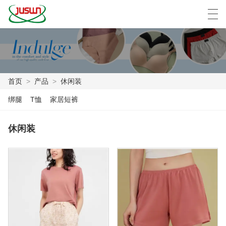
中文
Deutsch
English
Español
F
首页
>
产品
>
休闲装
首页
绑腿
T恤
家居短裤
产品
休闲装
新闻
案例
工厂展示
联系我们