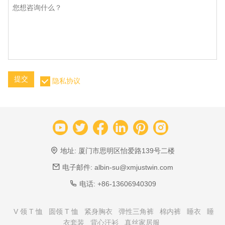
提交
隐私协议
地址:
厦门市思明区怡爱路139号二楼
电子邮件:
albin-su@xmjustwin.com
电话:
+86-13606940309
V 领 T 恤
圆领 T 恤
紧身胸衣
弹性三角裤
棉内裤
睡衣
睡
衣套装
背心汗衫
真丝家居服