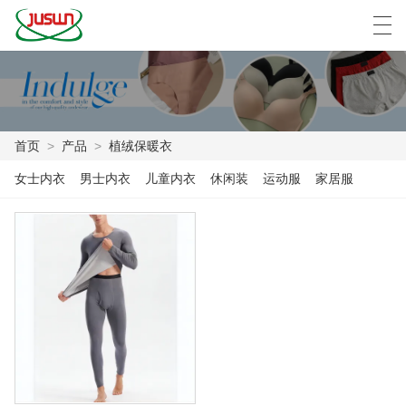
中文
Deutsch
English
Español
F
首页
>
产品
>
植绒保暖衣
首页
女士内衣
男士内衣
儿童内衣
休闲装
运动服
家居服
产品
新闻
案例
工厂展示
联系我们