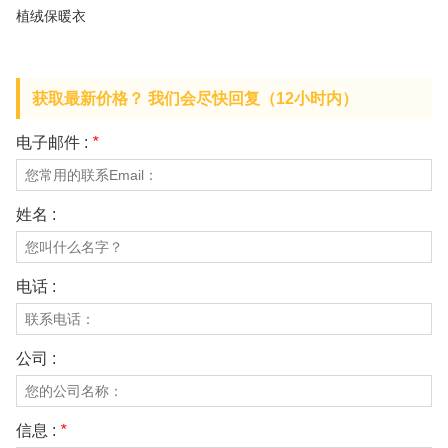
关于我们
植绒保暖衣
获取最新价格？ 我们会尽快回复（12小时内）
电子邮件 :
*
姓名 :
电话 :
公司 :
信息 :
*