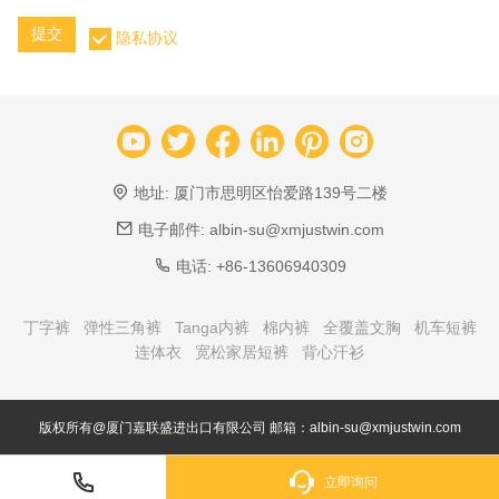
提交
隐私协议
地址:
厦门市思明区怡爱路139号二楼
电子邮件:
albin-su@xmjustwin.com
电话:
+86-13606940309
丁字裤
弹性三角裤
Tanga内裤
棉内裤
全覆盖文胸
机车短裤
连体衣
宽松家居短裤
背心汗衫
版权所有@厦门嘉联盛进出口有限公司 邮箱：albin-su@xmjustwin.com
立即询问