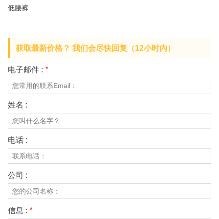
关于我们
低腰裤
获取最新价格？ 我们会尽快回复（12小时内）
电子邮件 :
*
姓名 :
电话 :
公司 :
信息 :
*