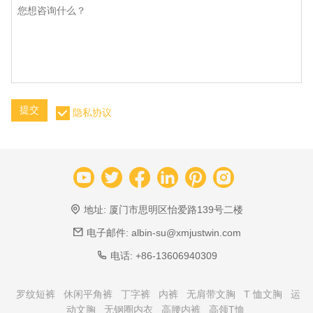
提交
隐私协议
地址:
厦门市思明区怡爱路139号二楼
电子邮件:
albin-su@xmjustwin.com
电话:
+86-13606940309
罗纹短裤
休闲平角裤
丁字裤
内裤
无肩带文胸
T 恤文胸
运
动文胸
无钢圈内衣
高腰内裤
高领T恤