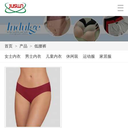
中文
Deutsch
English
Español
F
首页
>
产品
>
低腰裤
首页
女士内衣
男士内衣
儿童内衣
休闲装
运动服
家居服
产品
新闻
案例
工厂展示
联系我们