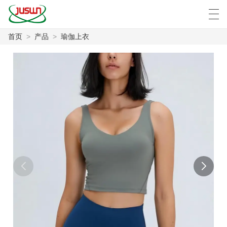
首页
>
产品
>
瑜伽上衣
中文
Deutsch
English
Español
F
首页
产品
新闻
案例
工厂展示
联系我们