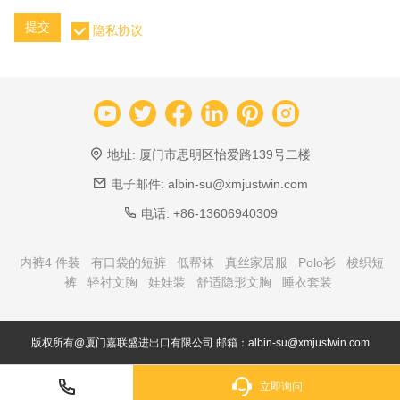
提交
隐私协议
地址:
厦门市思明区怡爱路139号二楼
电子邮件:
albin-su@xmjustwin.com
电话:
+86-13606940309
内裤4 件装
有口袋的短裤
低帮袜
真丝家居服
Polo衫
梭织短
裤
轻衬文胸
娃娃装
舒适隐形文胸
睡衣套装
版权所有@厦门嘉联盛进出口有限公司 邮箱：albin-su@xmjustwin.com
立即询问