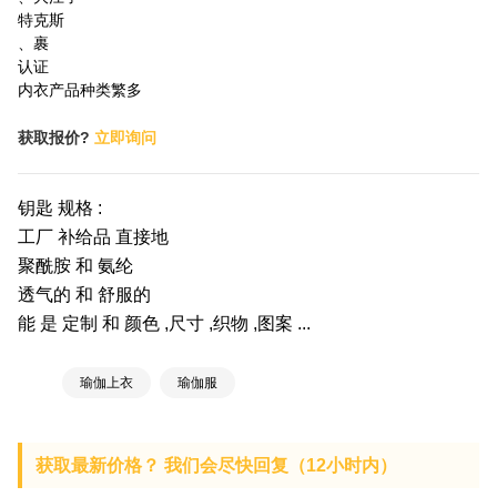
特克斯
、裹
认证
内衣产品种类繁多
获取报价?
立即询问
钥匙 规格 :
工厂 补给品 直接地
聚酰胺 和 氨纶
透气的 和 舒服的
能 是 定制 和 颜色 ,尺寸 ,织物 ,图案 ...
瑜伽上衣
瑜伽服
获取最新价格？ 我们会尽快回复（12小时内）