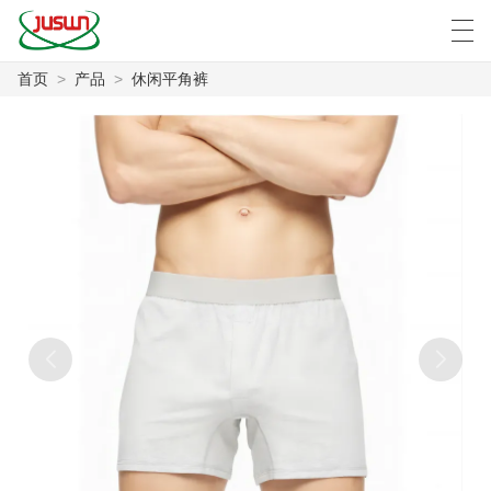
首页
>
产品
>
休闲平角裤
中文
Deutsch
English
Español
F
首页
产品
新闻
案例
工厂展示
联系我们