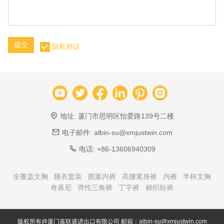
提交
隐私协议
地址:
厦门市思明区怡爱路139号二楼
电子邮件:
albin-su@xmjustwin.com
电话:
+86-13606940309
全覆盖文胸
睡衣套装
图案内裤
高腰紧身裤
内裤
半杯文胸
奇基尼
弹性三角裤
丁字裤
梭织短裤
版权所有@厦门嘉联盛进出口有限公司 邮箱：albin-su@xmjustwin.com