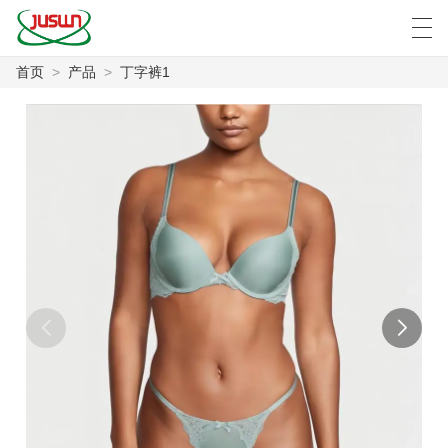
首页
>
产品
>
丁字裤1
中文
Deutsch
English
Español
F
首页
产品
新闻
案例
工厂展示
联系我们