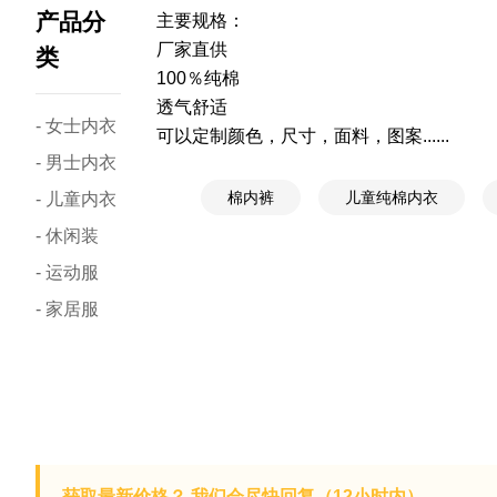
产品分
主要规格：
厂家直供
类
100％纯棉
透气舒适
- 女士内衣
可以定制颜色，尺寸，面料，图案......
- 男士内衣
棉内裤
儿童纯棉内衣
- 儿童内衣
- 休闲装
- 运动服
- 家居服
获取最新价格？ 我们会尽快回复（12小时内）