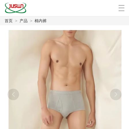
首页
>
产品
>
棉内裤
中文
Deutsch
English
Español
F
首页
产品
新闻
案例
工厂展示
联系我们