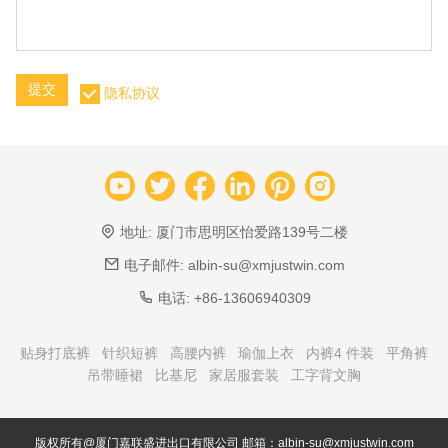
提交
隐私协议
地址:
厦门市思明区怡爱路139号二楼
电子邮件:
albin-su@xmjustwin.com
电话:
+86-13606940309
贴身打底裤
针织短裤
高腰内裤
瑜伽上衣
内裤4 件装
平角裤
吊带睡裙
比基尼
家居服套装
工字背文胸
版权所有@厦门嘉联盛进出口有限公司 邮箱：albin-su@xmjustwin.com