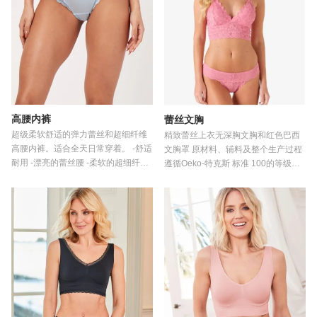
高腰内裤
蕾丝文胸
超级柔软舒适的弹力蕾丝和超细纤维
精致蕾丝上衣无深胸文胸和红色巴西
高腰内裤。适合全天日常穿着。 -舒适
文胸罩 原材料、辅料及整个生产过程
耐用 -漂亮的蕾丝腰 -柔软的超细纤维
遵循Oeko-特克斯 标准 100的等级和
-透气衬料衬里
要求 我们以人性与健康的设计传递时
尚与美 我们的工厂严格遵守 BSCI认
证 和 塞德斯