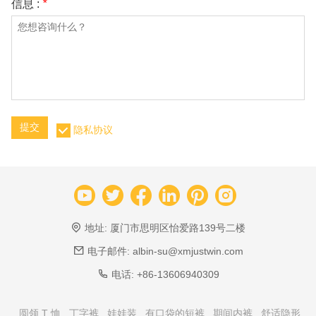
信息 :
*
提交
隐私协议
地址:
厦门市思明区怡爱路139号二楼
电子邮件:
albin-su@xmjustwin.com
电话:
+86-13606940309
圆领 T 恤
丁字裤
娃娃装
有口袋的短裤
期间内裤
舒适隐形