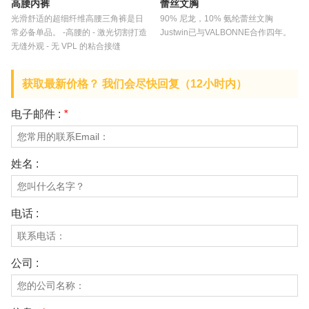
高腰内裤
蕾丝文胸
光滑舒适的超细纤维高腰三角裤是日
90% 尼龙，10% 氨纶蕾丝文胸
常必备单品。 -高腰的 - 激光切割打造
Justwin已与VALBONNE合作四年。
无缝外观 - 无 VPL 的粘合接缝
获取最新价格？ 我们会尽快回复（12小时内）
电子邮件 :
*
姓名 :
电话 :
公司 :