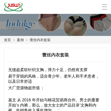
中文
Deutsch
English
Español
F
首页
>
案例
>
蕾丝内衣套装
首页
蕾丝内衣套装
产品
无缝超柔软针织文胸，弹力十足，仍然有支撑
新闻
易于穿脱的风格，适合青少年、老年人和手术患者，
案例
以及日常舒适
大厂货源物超所值 ;
工厂展示
嘉文 从 2016 年开始与棉花贸易商合作。男士的重要
联系我们
开始
’
s 内裤，那么，放大女士的产品目录
’
文胸和内
裤。年销售收入逐年增加。 ;